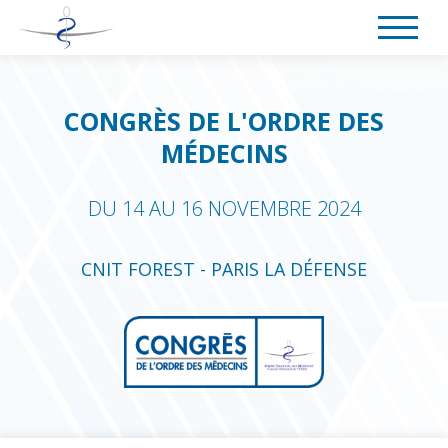
NAVIGATION
Aller
Panneau de gestion des cookies
PRINCIPALE
au
contenu
CONGRÈS DE L'ORDRE DES
principal
MÉDECINS
DU 14 AU 16 NOVEMBRE 2024
CNIT FOREST - PARIS LA DÉFENSE